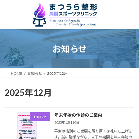
コ
ナ
ン
ビ
テ
ゲ
ン
ー
ツ
シ
へ
ョ
ス
ン
お知らせ
キ
に
ッ
移
プ
動
HOME
お知らせ
2025年12月
2025年12月
年末年始の休診のご案内
お知らせ
2025年12月10日
平素は格別のご愛顧を賜り厚く御礼申し上げま
す。誠に勝手ながら、以下の期間を年末年始の