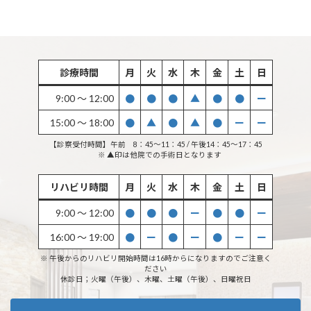
診療時間
月
火
水
木
金
土
日
9:00 〜 12:00
●
●
●
▲
●
●
ー
15:00 〜 18:00
●
▲
●
▲
●
ー
ー
【診察受付時間】午前 8：45〜11：45 / 午後14：45〜17：45
※ ▲印は他院での手術日となります
リハビリ時間
月
火
水
木
金
土
日
9:00 〜 12:00
●
●
●
ー
●
●
ー
16:00 〜 19:00
●
ー
●
ー
●
ー
ー
※ 午後からのリハビリ開始時間は16時からになりますのでご注意く
ださい
休診日；火曜（午後）、木曜、土曜（午後）、日曜祝日