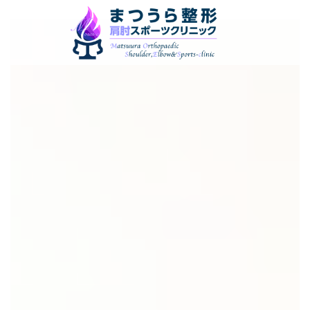
コ
ナ
ン
ビ
テ
ゲ
ン
ー
ツ
シ
へ
ョ
ス
ン
キ
に
ッ
移
プ
動