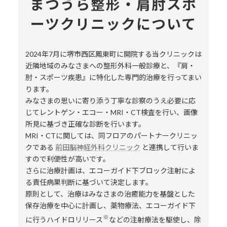
まつうら整形・肩肘スポ
ーツクリニックについて
2024年7月に堺市西区鳳東町に開院する当クリニックは
近隣地域のみなさまへの整形外科一般診療と、『肩・
肘・スポーツ疾患』に特化した専門的治療を行ってまい
ります。
みなさまの思いに寄り添う丁寧な診察のうえ必要に応
じてレントゲン・エコー・MRI・CT検査を行い、画像
所見に基づき正確な診断を行います。
MRI・CTに関しては、同フロアのパートナークリニッ
クである
前田脳神経外科クリニック
と連携して行いま
すので利便性が高いです。
さらに治療計画は、エコーガイド下ブロック注射によ
る責任病巣判断に基づいて決定します。
原則として、治療はみなさまの治癒能力を基盤とした
保存治療を中心に計画し、薬物療法、エコーガイド下
※
に行うハイドロリリース
などの注射療法を駆使し、除