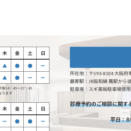
木
金
土
日
▲
●
●
ー
所在地：
〒593-8324 大阪
▲
●
ー
ー
最寄駅：
JR阪和線 鳳駅から
後14：45〜17：45
駐車場：
スギ薬局駐車場使用
なります
診療予約のご相談に関す
木
金
土
日
平日：8:0
ー
●
●
ー