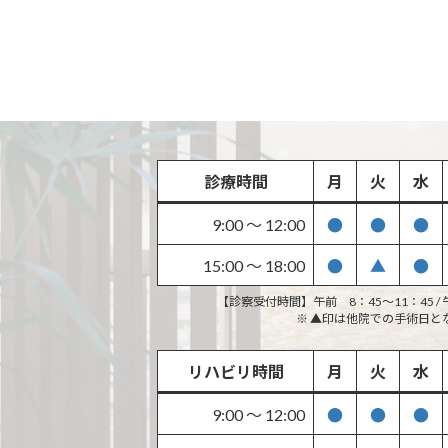
診療時間
月
火
水
9:00 〜 12:00
●
●
●
15:00 〜 18:00
●
▲
●
【診察受付時間】午前 8：45〜11：45 / 午
※ ▲印は他院での手術日と
リハビリ時間
月
火
水
9:00 〜 12:00
●
●
●