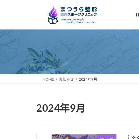
コ
ナ
ン
ビ
テ
ゲ
ン
ー
ツ
シ
へ
ョ
ス
ン
キ
に
ッ
移
プ
動
HOME
お知らせ
2024年9月
2024年9月
┊✧
お知らせ