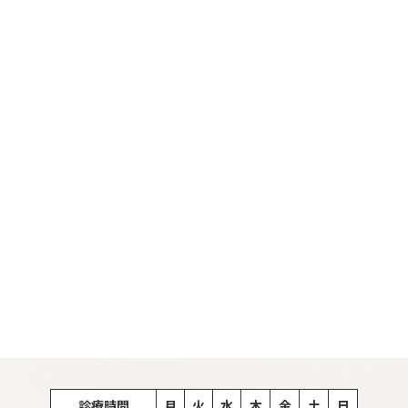
診療時間
月
火
水
木
金
土
日