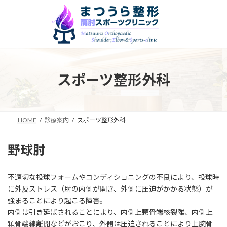
コ
ナ
ン
ビ
テ
ゲ
ン
ー
ツ
シ
へ
ョ
ス
ン
スポーツ整形外科
キ
に
ッ
移
プ
動
HOME
診療案内
スポーツ整形外科
野球肘
不適切な投球フォームやコンディショニングの不良により、投球時
に外反ストレス（肘の内側が開き、外側に圧迫がかかる状態）が
強まることにより起こる障害。
内側は引き延ばされることにより、内側上顆骨端核裂離、内側上
顆骨端線離開などがおこり、外側は圧迫されることにより上腕骨