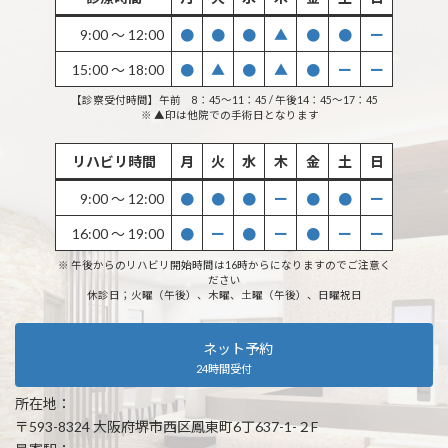
9:00 〜 12:00
●
●
●
▲
●
●
ー
15:00 〜 18:00
●
▲
●
▲
●
ー
ー
【診察受付時間】午前 8：45〜11：45 / 午後14：45〜17：45
※ ▲印は他院での手術日となります
リハビリ時間
月
火
水
木
金
土
日
9:00 〜 12:00
●
●
●
ー
●
●
ー
16:00 〜 19:00
●
ー
●
ー
●
ー
ー
※ 午後からのリハビリ開始時間は16時からになりますのでご注意く
ださい
休診日；火曜（午後）、木曜、土曜（午後）、日曜祝日
ネット予約
24時間受付
所在地：
〒593-8324 大阪府堺市西区鳳東町6丁637-1-２F